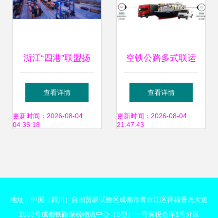
浙江“四港”联盟扬
空铁公路多式联运
帆起航 传化智联携
构建高效、绿色、
查看详情
查看详情
手宁波舟山港，以
无缝衔接的现代物
更新时间：2026-08-04
更新时间：2026-08-04
04:36:18
21:47:43
陆海铁联运编织全
流服务体系
球货通网络
地址：中国（四川）自由贸易试验区成都市青白江区祥福香岛大道
1533号成都铁路保税物流中心（B型）一号保税仓库1号分区